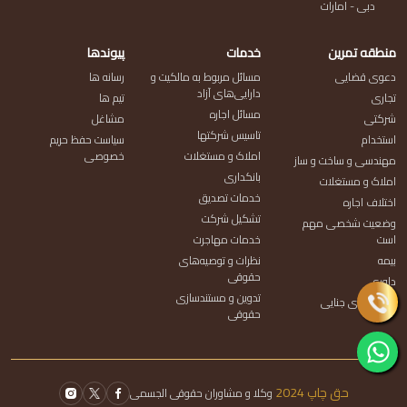
دبی - امارات
منطقه تمرین
خدمات
پیوندها
دعوی قضایی
مسائل مربوط به مالکیت و
رسانه ها
دارایی‌های آزاد
تجاری
تیم ها
مسائل اجاره
شرکتی
مشاغل
تاسیس شرکتها
استخدام
سیاست حفظ حریم
املاک و مستغلات
خصوصی
مهندسی و ساخت و ساز
بانکداری
املاک و مستغلات
خدمات تصدیق
اختلاف اجاره
تشکیل شرکت
وضعیت شخصی مهم
است
خدمات مهاجرت
بیمه
نظرات و توصیه‌های
حقوقی
داوری
تدوین و مستندسازی
پرونده های جنایی
حقوقی
حق چاپ 2024
وکلا و مشاوران حقوقی الجسمی