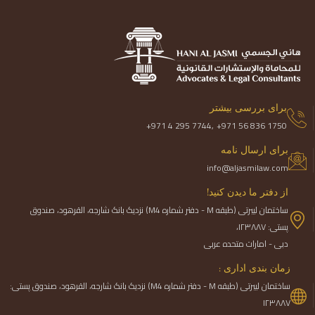
برای بررسی بیشتر
+971 4 295 7744,
+971 56 836 1750
برای ارسال نامه
info@aljasmilaw.com
از دفتر ما دیدن کنید!
ساختمان لیبرتی (طبقه M - دفتر شماره M4) نزدیک بانک شارجه، القرهود، صندوق
پستی: ۱۲۳۸۸۷،
دبی - امارات متحده عربی
زمان بندی اداری :
ساختمان لیبرتی (طبقه M - دفتر شماره M4) نزدیک بانک شارجه، القرهود، صندوق پستی:
۱۲۳۸۸۷