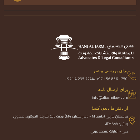
برای بررسی بیشتر
+971 4 295 7744,
+971 56 836 1750
برای ارسال نامه
info@aljasmilaw.com
از دفتر ما دیدن کنید!
ساختمان لیبرتی (طبقه M - دفتر شماره M4) نزدیک بانک شارجه، القرهود، صندوق
پستی: ۱۲۳۸۸۷،
دبی - امارات متحده عربی