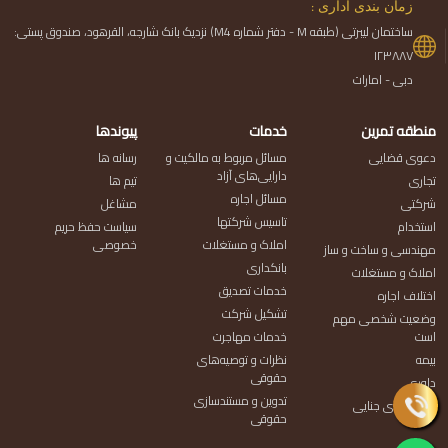
زمان بندی اداری :
ساختمان لیبرتی (طبقه M - دفتر شماره M4) نزدیک بانک شارجه، القرهود، صندوق پستی:
۱۲۳۸۸۷
دبی - امارات
منطقه تمرین
خدمات
پیوندها
دعوی قضایی
مسائل مربوط به مالکیت و
رسانه ها
دارایی‌های آزاد
تجاری
تیم ها
مسائل اجاره
شرکتی
مشاغل
تاسیس شرکتها
استخدام
سیاست حفظ حریم
املاک و مستغلات
خصوصی
مهندسی و ساخت و ساز
بانکداری
املاک و مستغلات
خدمات تصدیق
اختلاف اجاره
تشکیل شرکت
وضعیت شخصی مهم
است
خدمات مهاجرت
بیمه
نظرات و توصیه‌های
حقوقی
داوری
تدوین و مستندسازی
پرونده های جنایی
حقوقی