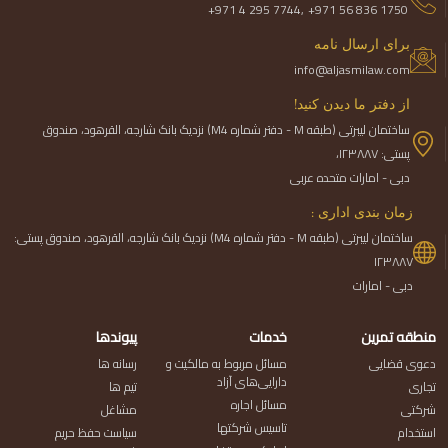
+971 4 295 7744,
+971 56 836 1750
برای ارسال نامه
info@aljasmilaw.com
از دفتر ما دیدن کنید!
ساختمان لیبرتی (طبقه M - دفتر شماره M4) نزدیک بانک شارجه، القرهود، صندوق
پستی: ۱۲۳۸۸۷،
دبی - امارات متحده عربی
زمان بندی اداری :
ساختمان لیبرتی (طبقه M - دفتر شماره M4) نزدیک بانک شارجه، القرهود، صندوق پستی:
۱۲۳۸۸۷
دبی - امارات
منطقه تمرین
خدمات
پیوندها
دعوی قضایی
مسائل مربوط به مالکیت و
رسانه ها
دارایی‌های آزاد
تجاری
تیم ها
مسائل اجاره
شرکتی
مشاغل
تاسیس شرکتها
استخدام
سیاست حفظ حریم