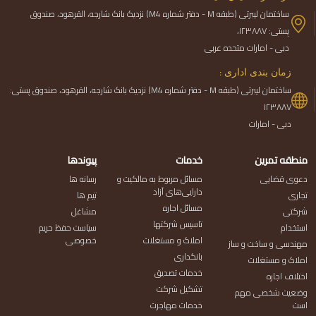
ساختمان لیبرتی (طبقه M - دفتر شماره M4) نزدیک بانک شارجه، القرهود، صندوق
پستی: ۱۲۳۸۸۷،
دبی - امارات متحده عربی
زمان بندی اداری :
ساختمان لیبرتی (طبقه M - دفتر شماره M4) نزدیک بانک شارجه، القرهود، صندوق پستی:
۱۲۳۸۸۷
دبی - امارات
منطقه تمرین
خدمات
پیوندها
دعوی قضایی
مسائل مربوط به مالکیت و
رسانه ها
دارایی‌های آزاد
تجاری
تیم ها
مسائل اجاره
شرکتی
مشاغل
تاسیس شرکتها
استخدام
سیاست حفظ حریم
املاک و مستغلات
خصوصی
مهندسی و ساخت و ساز
بانکداری
املاک و مستغلات
خدمات تصدیق
اختلاف اجاره
تشکیل شرکت
وضعیت شخصی مهم
است
خدمات مهاجرت