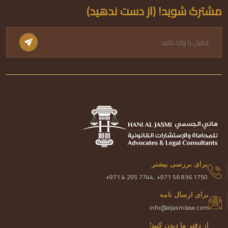
مشترک شوید! (از دست ندهید)
برای بررسی بیشتر
+971 4 295 7744,
+971 56 836 1750
برای ارسال نامه
info@aljasmilaw.com
از دفتر ما دیدن کنید!