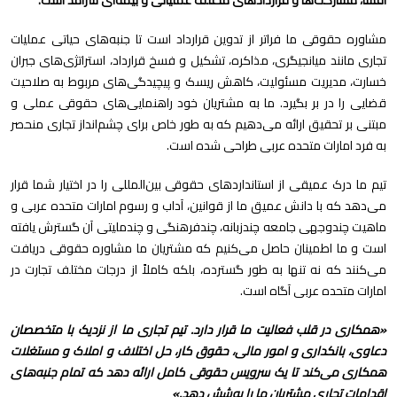
افشا، مشارکت‌ها و قراردادهای مختلف عملیاتی و بیمه‌ای سرآمد است.
مشاوره حقوقی ما فراتر از تدوین قرارداد است تا جنبه‌های حیاتی عملیات
تجاری مانند میانجیگری، مذاکره، تشکیل و فسخ قرارداد، استراتژی‌های جبران
خسارت، مدیریت مسئولیت، کاهش ریسک و پیچیدگی‌های مربوط به صلاحیت
قضایی را در بر بگیرد. ما به مشتریان خود راهنمایی‌های حقوقی عملی و
مبتنی بر تحقیق ارائه می‌دهیم که به طور خاص برای چشم‌انداز تجاری منحصر
به فرد امارات متحده عربی طراحی شده است.
تیم ما درک عمیقی از استانداردهای حقوقی بین‌المللی را در اختیار شما قرار
می‌دهد که با دانش عمیق ما از قوانین، آداب و رسوم امارات متحده عربی و
ماهیت چندوجهی جامعه چندزبانه، چندفرهنگی و چندملیتی آن گسترش یافته
است و ما اطمینان حاصل می‌کنیم که مشتریان ما مشاوره حقوقی دریافت
می‌کنند که نه تنها به طور گسترده، بلکه کاملاً از درجات مختلف تجارت در
امارات متحده عربی آگاه است.
«همکاری در قلب فعالیت ما قرار دارد. تیم تجاری ما از نزدیک با متخصصان
دعاوی، بانکداری و امور مالی، حقوق کار، حل اختلاف و املاک و مستغلات
همکاری می‌کند تا یک سرویس حقوقی کامل ارائه دهد که تمام جنبه‌های
اقدامات تجاری مشتریان ما را پوشش دهد.»