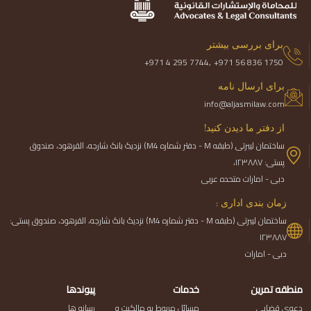
برای بررسی بیشتر
+971 4 295 7744,
+971 56 836 1750
برای ارسال نامه
info@aljasmilaw.com
از دفتر ما دیدن کنید!
ساختمان لیبرتی (طبقه M - دفتر شماره M4) نزدیک بانک شارجه، القرهود، صندوق
پستی: ۱۲۳۸۸۷،
دبی - امارات متحده عربی
زمان بندی اداری :
ساختمان لیبرتی (طبقه M - دفتر شماره M4) نزدیک بانک شارجه، القرهود، صندوق پستی:
۱۲۳۸۸۷
دبی - امارات
منطقه تمرین
خدمات
پیوندها
دعوی قضایی
مسائل مربوط به مالکیت و
رسانه ها