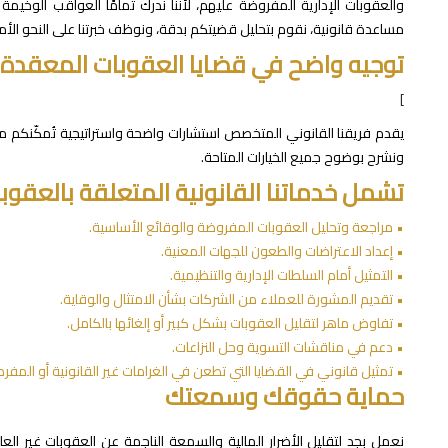
والعقوبات الإدارية المفروضة عليهم، لأننا ندرك تمامًا العواقب الوخي
مساعدة قانونية، نقوم بتحليل قضيتكم بدقة، ونوظف خبرتنا على النحو الأ
توجيه واضح في قضايا العقوبات المعقدة
]
يقدم فريقنا القانوني المتخصص استشارات واضحة واستراتيجية تُمكّنكم من
ونشرح بوضوح جميع الخيارات المتاحة.
تشمل خدماتنا القانونية المتعلقة بالعقوبا
• مراجعة وتحليل العقوبات المفروضة والوقائع الأساسية.
• إعداد الاعتراضات والطعون للجهات المعنية.
• التمثيل أمام السلطات الإدارية والتنظيمية.
• تقديم المشورة للعملاء من الشركات بشأن الامتثال والوقاية.
• تفاوض ماهر لتقليل العقوبات بشكل كبير أو إلغائها بالكامل.
• دعم في مناقشات التسوية وحل النزاعات.
• تمثيل قانوني في القضايا التي تطعن في الغرامات غير القانونية أو المفرط
حماية حقوقك وسمعتك
نعمل بجد لتقليل الأضرار المالية والسمعة الناجمة عن العقوبات غير العاد