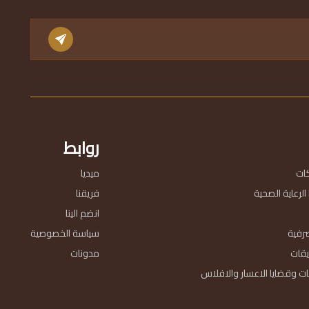
روابط
ات
ميديا
لرعاية الصحية
فريقنا
انضم الينا
رفية
سياسة الخصوصية
يقات
مدونات
ت وقضايا الاعسار والافلاس