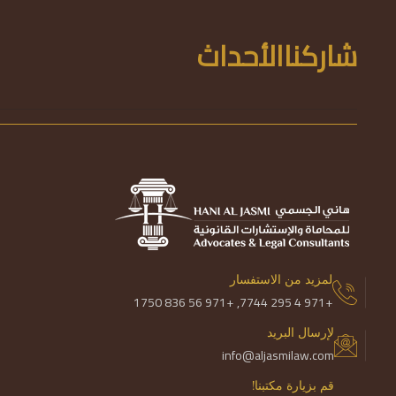
شاركناالأحداث
لمزيد من الاستفسار
+971 56 836 1750
+971 4 295 7744,
لإرسال البريد
info@aljasmilaw.com
قم بزيارة مكتبنا!