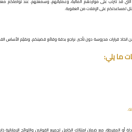
مة التي قد تترتب على مواردهم المالية، وعملياتهم، وسمعتهم. عند تواصلكم مع
مثل لمساعدتكم على الإفلات من العقوبة.
 اتخاذ قرارات مدروسة دون تأخير. نراجع بدقة وقائع قضيتكم، ونقيّم الأساس القا
ت ما يلي:
ة.
لة أو المفرطة، مع ضمان امتثالك الكامل لجميع القوانين واللوائح الإماراتية ذا